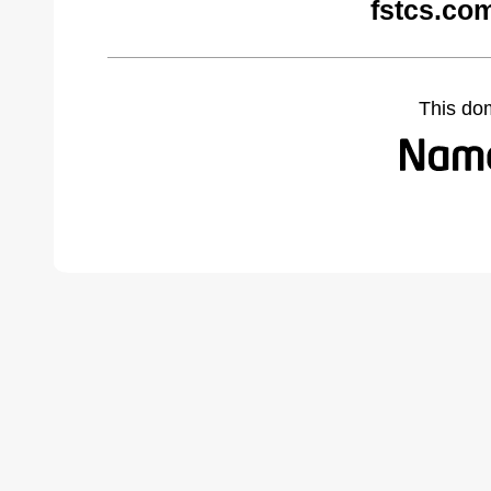
fstcs.co
This do