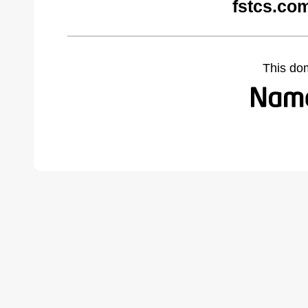
fstcs.co
This do